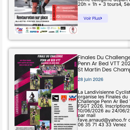
20h = 1h + 3 tours4, 5
Voir Plus
Finales Du Challeng
Penn Ar Bed VTT 20
St Martin Des Cham
28 juin 2026
La Landivisienne Cyclis
organise les Finales du
Challenge Penn Ar Bed
FSGT 2026. Inscription
10/06/2026 au 24/06/
par mail
fave.arnaud@yahoo.fr 
06 35 71 43 33 Venez