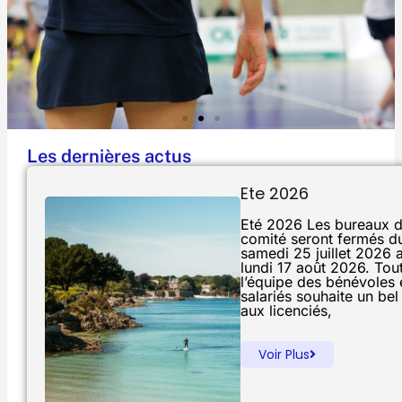
Les dernières actus
Engagez-Vous Avec Le FSGT 29
Ete 2026
Engagez-Vous Dans Un Mouvement Qui Rend La
Eté 2026 Les bureaux 
Compétition Accessible À Tous.
comité seront fermés d
samedi 25 juillet 2026 
lundi 17 août 2026. Tou
Cliquer Ici
l’équipe des bénévoles 
salariés souhaite un bel
aux licenciés,
Voir Plus