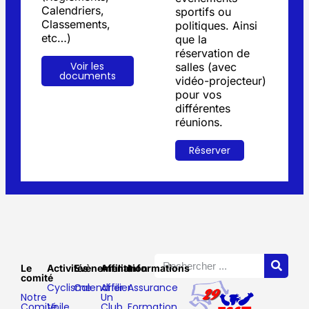
Calendriers,
sportifs ou
Classements,
politiques. Ainsi
etc…)
que la
réservation de
Voir les
salles (avec
documents
vidéo-projecteur)
pour vos
différentes
réunions.
Réserver
Le
Activités
Evènements
Affiliation
Informations
comité
Cyclisme
Calendrier
Affilier
Assurance
Notre
Un
Comité
Voile
Club
Formation