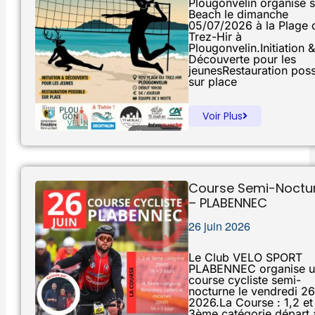
Plougonvelin organise 
Beach le dimanche
05/07/2026 à la Plage 
Trez-Hir à
Plougonvelin.Initiation &
Découverte pour les
jeunesRestauration poss
sur place
Voir Plus
Course Semi-Noctu
– PLABENNEC
26 juin 2026
Le Club VELO SPORT
PLABENNEC organise u
course cycliste semi-
nocturne le vendredi 26
2026.La Course : 1,2 et
3ème catégorie départ 