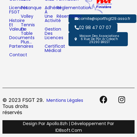
Licences
Pétanque
Adhérer
Réglementation
FSGT
À
Volley
Une
Réservation
comite@sportfsgt29.asso.fr
Histoire
Activité
Et
Tennis
02 98 47 07 07
Valeurs
De
Gestion
Table
Des
Maison Des Associations
Documents
Licences
6 Rue De PEn Ar Créac'h
Plus…
29290 BREST
Partenaires
Certificat
Médical
Contact
© 2023 FSGT 29.
Mentions Légales
Tous droits
réservés
Design Par Apollo.bzh | Développement Par
IDBsoft.com