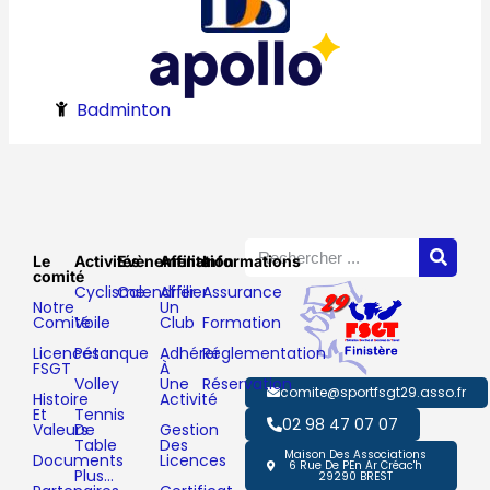
Badminton
Le
Activités
Evènements
Affiliation
Informations
comité
Cyclisme
Calendrier
Affilier
Assurance
Notre
Un
Comité
Voile
Club
Formation
Licences
Pétanque
Adhérer
Réglementation
FSGT
À
Volley
Une
Réservation
comite@sportfsgt29.asso.fr
Histoire
Activité
Et
Tennis
02 98 47 07 07
Valeurs
De
Gestion
Table
Des
Maison Des Associations
Documents
Licences
6 Rue De PEn Ar Créac'h
Plus…
29290 BREST