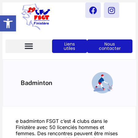
Ouvrir La Barre D’outils
Liens
Nous
utiles
contacter
Notre Actualités
Comité FSGT 29
Badminton
e badminton FSGT c’est 4 clubs dans le
Finistère avec 50 licenciés hommes et
femmes. Des rencontres peuvent être mises