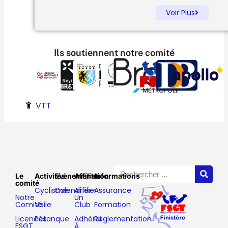
Voir Plus
Ils soutiennent notre comité
VTT
Le
Activités
Evènements
Affiliation
Informations
comité
Cyclisme
Calendrier
Affilier
Assurance
Notre
Un
Comité
Voile
Club
Formation
Licences
Pétanque
Adhérer
Réglementation
FSGT
À