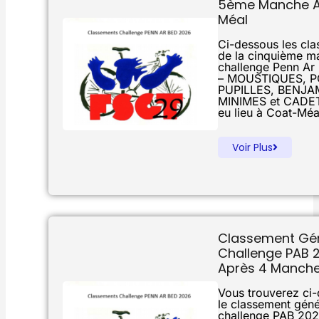
5ème Manche À
Méal
Ci-dessous les cl
de la cinquième m
challenge Penn Ar
– MOUSTIQUES, P
PUPILLES, BENJA
MINIMES et CADET
eu lieu à Coat-Méa
Voir Plus
Classement Gé
Challenge PAB 
Après 4 Manch
Vous trouverez ci
le classement géné
challenge PAB 202