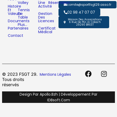
Volley
Une
Réservation
comite@sportfsgt29.asso.fr
Histoire
Activité
Et
Tennis
02 98 47 07 07
Valeurs
De
Gestion
Table
Des
Maison Des Associations
Documents
Licences
6 Rue De PEn Ar Créac'h
Plus…
29290 BREST
Partenaires
Certificat
Médical
Contact
© 2023 FSGT 29.
Mentions Légales
Tous droits
réservés
Design Par Apollo.bzh | Développement Par
IDBsoft.com