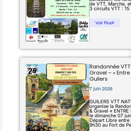
de VTT, Marche, et
3 circuits VTT : 15
Voir Plus
Randonnée VTT
Gravel – « Entre
Guilers
7 juin 2026
GUILERS VTT NA
organise la Rando
& Gravel « ENTRE
le dimanche 07 ju
Départ Libre entre
9h30 au Fort de P