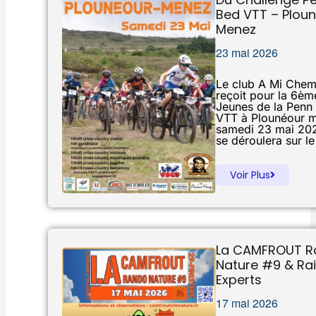
Bed VTT – Plou
Menez
23 mai 2026
Le club A Mi Chem
reçoit pour la 6è
Jeunes de la Penn
VTT à Plounéour m
samedi 23 mai 202
se déroulera sur le
Voir Plus
La CAMFROUT R
Nature #9 & Ra
Experts
17 mai 2026