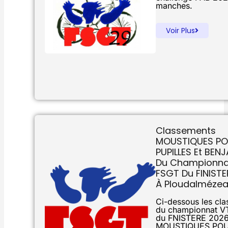
manches.
Voir Plus
Classements
MOUSTIQUES PO
PUPILLES Et BEN
Du Championna
FSGT Du FINIST
À Ploudalméze
Ci-dessous les cl
du championnat V
du FNISTERE 2026
MOUSTIQUES POU