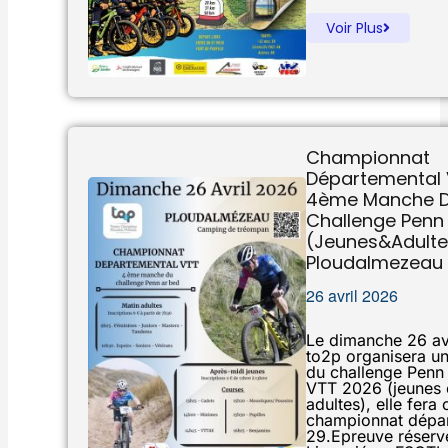
Voir Plus
Championnat
Départemental 
4ème Manche 
Challenge Penn
(jeunes&adulte
Ploudalmezeau
26 avril 2026
Le dimanche 26 avr
to2p organisera u
du challenge Penn
VTT 2026 (jeunes 
adultes), elle fera 
championnat dépa
29.Epreuve réserv