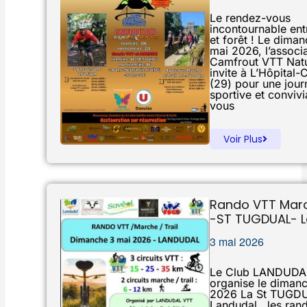
Le rendez-vous
incontournable entr
et forêt ! Le dima
mai 2026, l’associ
Camfrout VTT Nat
invite à L’Hôpital
(29) pour une jour
sportive et convivi
vous
Voir Plus
Rando VTT Marc
-ST TUGDUAL- 
3 mai 2026
Le Club LANDUDA
organise le diman
2026 La St TUGD
Landudal., les ra