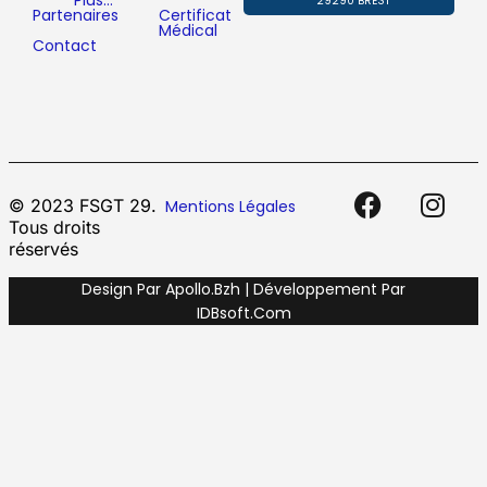
Plus…
29290 BREST
Partenaires
Certificat
Médical
Contact
© 2023 FSGT 29.
Mentions Légales
Tous droits
réservés
Design Par Apollo.bzh | Développement Par
IDBsoft.com