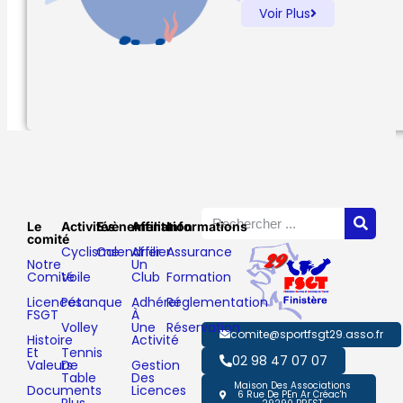
Voir Plus
Le
Activités
Evènements
Affiliation
Informations
comité
Cyclisme
Calendrier
Affilier
Assurance
Notre
Un
Comité
Voile
Club
Formation
Licences
Pétanque
Adhérer
Réglementation
FSGT
À
Volley
Une
Réservation
comite@sportfsgt29.asso.fr
Histoire
Activité
Et
Tennis
02 98 47 07 07
Valeurs
De
Gestion
Table
Des
Maison Des Associations
Documents
Licences
6 Rue De PEn Ar Créac'h