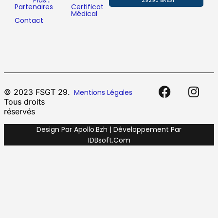
Plus…
29290 BREST
Partenaires
Certificat
Médical
Contact
© 2023 FSGT 29.
Mentions Légales
Tous droits
réservés
Design Par Apollo.bzh | Développement Par
IDBsoft.com