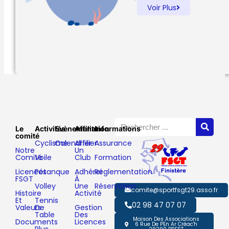
Voir Plus
Le
Activités
Evènements
Affiliation
Informations
comité
Cyclisme
Calendrier
Affilier
Assurance
Notre
Un
Comité
Voile
Club
Formation
Licences
Pétanque
Adhérer
Réglementation
FSGT
À
Volley
Une
Réservation
comite@sportfsgt29.asso.fr
Histoire
Activité
Et
Tennis
02 98 47 07 07
Valeurs
De
Gestion
Table
Des
Maison Des Associations
Documents
Licences
6 Rue De PEn Ar Créac'h