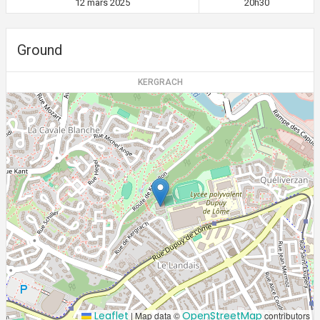
12 mars 2025
20h30
Ground
KERGRACH
Leaflet
OpenStreetMap
|
Map data ©
contributors