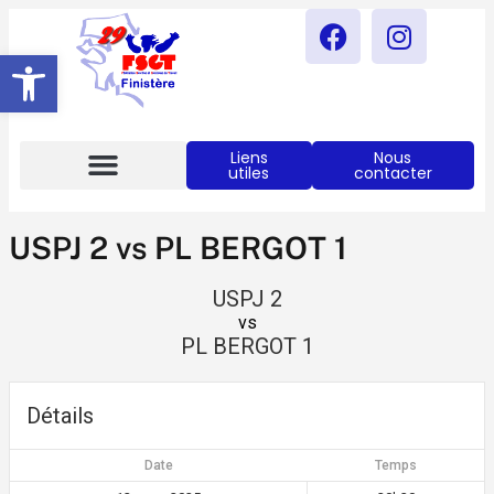
Ouvrir La Barre D’outils
Liens
Nous
utiles
contacter
Notre Actualités
Comité FSGT 29
USPJ 2 vs PL BERGOT 1
USPJ 2
vs
PL BERGOT 1
Détails
Date
Temps