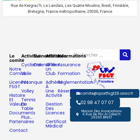
Rue de Kergrac'h, Le Landais, Les Quatre Moulins, Brest, Finistère,
Bretagne, France métropolitaine, 29200, France
Le
Activités
Evènements
Affiliation
Informations
comité
Cyclisme
Calendrier
Affilier
Assurance
Notre
Un
Comité
Voile
Club
Formation
Licences
Pétanque
Adhérer
Réglementation
FSGT
À
Volley
Une
Réservation
comite@sportfsgt29.asso.fr
Histoire
Activité
Et
Tennis
02 98 47 07 07
Valeurs
De
Gestion
Table
Des
Maison Des Associations
Documents
Licences
6 Rue De PEn Ar Créac'h
Plus…
29290 BREST
Partenaires
Certificat
Médical
Contact