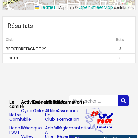
Leaflet
OpenStreetMap
|
Map data ©
contributors
Résultats
Club
Buts
BREST BRETAGNE F 29
3
USPJ 1
0
Le
Activités
Evènements
Affiliation
Informations
comité
Cyclisme
Calendrier
Affilier
Assurance
Notre
Un
Comité
Voile
Club
Formation
Licences
Pétanque
Adhérer
Réglementation
FSGT
À
Volley
Une
Réservation