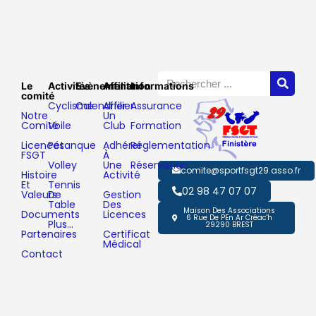
Le
Activités
Evènements
Affiliation
Informations
comité
Cyclisme
Calendrier
Affilier
Assurance
Notre
Un
Comité
Voile
Club
Formation
Licences
Pétanque
Adhérer
Réglementation
FSGT
À
Volley
Une
Réservation
comite@sportfsgt29.asso.fr
Histoire
Activité
Et
Tennis
02 98 47 07 07
Valeurs
De
Gestion
Table
Des
Maison Des Associations
Documents
Licences
6 Rue De PEn Ar Créac'h
Plus…
29290 BREST
Partenaires
Certificat
Médical
Contact