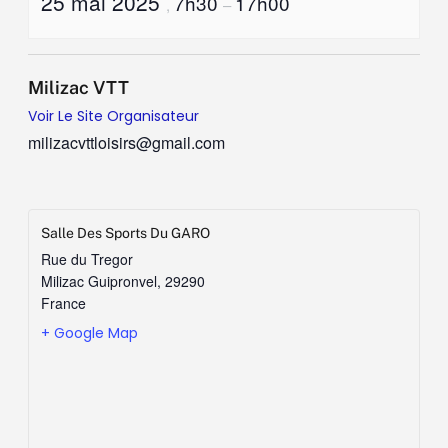
25 mai 2025
7h30
17h00
,
–
Milizac VTT
Voir Le Site Organisateur
milizacvttloisirs@gmail.com
Salle Des Sports Du GARO
Rue du Tregor
Milizac Guipronvel
,
29290
France
+ Google Map