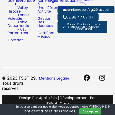
Licences
Pétanque
Adhérer
Réglementation
FSGT
À
Volley
Une
Réservation
comite@sportfsgt29.asso.fr
Histoire
Activité
Et
Tennis
02 98 47 07 07
Valeurs
De
Gestion
Table
Des
Maison Des Associations
Documents
Licences
6 Rue De PEn Ar Créac'h
Plus…
29290 BREST
Partenaires
Certificat
Médical
Contact
© 2023 FSGT 29.
Mentions Légales
Tous droits
réservés
Design Par Apollo.bzh | Développement Par
IDBsoft.com
Politique De
En poursuivant sur notre site, vous acceptez notre
Confidentialité Et Nos Cookies
Accepter
.