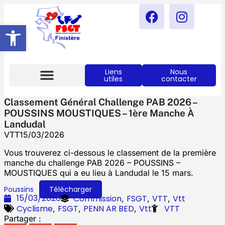
Ouvrir La Barre D’outils
Liens
Nous
utiles
contacter
Notre Actualités
Comité FSGT 29
Classement Général Challenge PAB 2026 –
POUSSINS MOUSTIQUES – 1ère Manche À
Landudal
VTT
15/03/2026
Vous trouverez ci-dessous le classement de la première
manche du challenge PAB 2026 – POUSSINS –
MOUSTIQUES qui a eu lieu à Landudal le 15 mars.
Poussins
Télécharger
15/03/2026
Commission
FSGT
VTT
Vtt
,
,
,
Cyclisme
FSGT
PENN AR BED
Vtt
VTT
,
,
,
Partager :