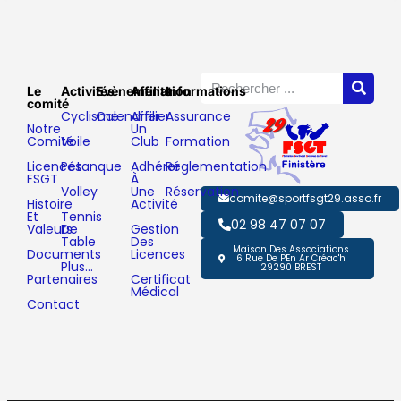
Le
Activités
Evènements
Affiliation
Informations
comité
Cyclisme
Calendrier
Affilier
Assurance
Notre
Un
Comité
Voile
Club
Formation
Licences
Pétanque
Adhérer
Réglementation
FSGT
À
Volley
Une
Réservation
comite@sportfsgt29.asso.fr
Histoire
Activité
Et
Tennis
02 98 47 07 07
Valeurs
De
Gestion
Table
Des
Maison Des Associations
Documents
Licences
6 Rue De PEn Ar Créac'h
Plus…
29290 BREST
Partenaires
Certificat
Médical
Contact