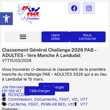
Ouvrir La Barre D’outils
Liens
Nous
utiles
contacter
Notre Actualités
Comité FSGT 29
Classement Général Challenge 2026 PAB –
ADULTES – 1ère Manche À Landudal
VTT
15/03/2026
Vous trouverez ci-dessous le classement de la première
manche du challenge PAB – ADULTES 2026 qui a eu lieu
à Landudal le 15 mars.
JUN FEM MAST TAND
Télécharger
ESP SEN VET
Télécharger
15/03/2026
Commission
Documents
FSGT
Vtt
VTT
,
,
,
,
Cyclisme
FSGT
PENN AR BED
Vtt
VTT
,
,
,
Partager :