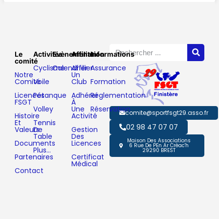
Le
Activités
Evènements
Affiliation
Informations
comité
Cyclisme
Calendrier
Affilier
Assurance
Notre
Un
Comité
Voile
Club
Formation
Licences
Pétanque
Adhérer
Réglementation
FSGT
À
Volley
Une
Réservation
comite@sportfsgt29.asso.fr
Histoire
Activité
Et
Tennis
02 98 47 07 07
Valeurs
De
Gestion
Table
Des
Maison Des Associations
Documents
Licences
6 Rue De PEn Ar Créac'h
Plus…
29290 BREST
Partenaires
Certificat
Médical
Contact