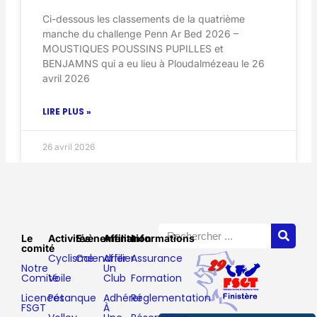
Ci-dessous les classements de la quatrième
manche du challenge Penn Ar Bed 2026 –
MOUSTIQUES POUSSINS PUPILLES et
BENJAMNS qui a eu lieu à Ploudalmézeau le 26
avril 2026
LIRE PLUS »
26 avril 2026
Le
Activités
Evènements
Affiliation
Informations
comité
Cyclisme
Calendrier
Affilier
Assurance
Notre
Un
Comité
Voile
Club
Formation
Licences
Pétanque
Adhérer
Réglementation
FSGT
À