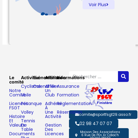
Voir Plus
Le
Activités
Evènements
Affiliation
Informations
comité
Cyclisme
Calendrier
Affilier
Assurance
Notre
Un
Comité
Voile
Club
Formation
Licences
Pétanque
Adhérer
Réglementation
FSGT
À
Volley
Une
Réservation
comite@sportfsgt29.asso.fr
Histoire
Activité
Et
Tennis
02 98 47 07 07
Valeurs
De
Gestion
Table
Des
Maison Des Associations
Documents
Licences
6 Rue De PEn Ar Créac'h