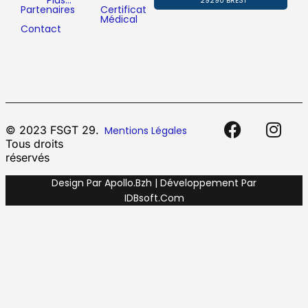
Plus…
29290 BREST
Partenaires
Certificat
Médical
Contact
© 2023 FSGT 29.
Mentions Légales
Tous droits
réservés
Design Par Apollo.bzh | Développement Par
IDBsoft.com